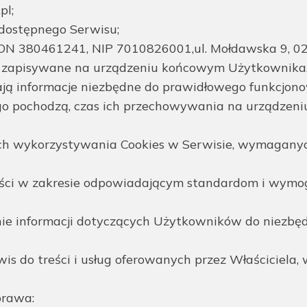
pl;
 dostępnego Serwisu;
ON 380461241, NIP 7010826001,ul. Mołdawska 9, 0
s i zapisywane na urządzeniu końcowym Użytkownika
ają informacje niezbędne do prawidłowego funkcjono
go pochodzą, czas ich przechowywania na urządzen
ych wykorzystywania Cookies w Serwisie, wymagany
ci w zakresie odpowiadającym standardom i wymo
wanie informacji dotyczących Użytkowników do nie
is do treści i usług oferowanych przez Właściciela
prawa: