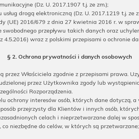
nikacyjne (Dz. U. 2017.1907 t.j. ze zm.);
sług drogą elektroniczną (Dz. U. 2017.1219 t.j. ze z
y (UE) 2016/679 z dnia 27 kwietnia 2016 r. w spra
 swobodnego przepływu takich danych oraz uchyle
 z 4.5.2016) wraz z polskimi przepisami o ochronie 
§ 2. Ochrona prywatności i danych osobowych
przez Właściciela zgodnie z przepisami prawa. Uz
zielonej przez Użytkownika zgody lub wystąpienia 
zególności Rozporządzenia.
elu ochrony interesów osób, których dane dotyczą, a
posób przejrzysty dla Klientów i innych osób, któryc
zasadnionych celach i nieprzetwarzane dalej w spos
 co niezbędne do celów, w których są przetwarzane;