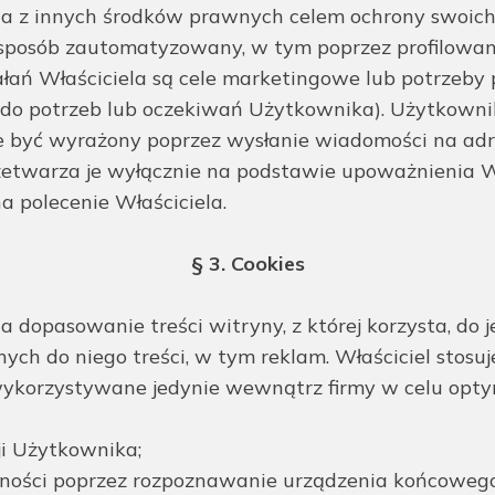
nia z innych środków prawnych celem ochrony swoich
sposób zautomatyzowany, w tym poprzez profilowani
łań Właściciela są cele marketingowe lub potrzeby
do potrzeb lub oczekiwań Użytkownika). Użytkown
 być wyrażony poprzez wysłanie wiadomości na adre
etwarza je wyłącznie na podstawie upoważnienia W
 polecenie Właściciela.
§ 3. Cookies
 dopasowanie treści witryny, z której korzysta, do j
ch do niego treści, w tym reklam. Właściciel stos
ykorzystywane jedynie wewnątrz firmy w celu optyma
ji Użytkownika;
gólności poprzez rozpoznawanie urządzenia końcoweg