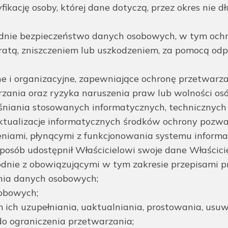
ację osoby, której dane dotyczą, przez okres nie dłu
dnie bezpieczeństwo danych osobowych, w tym ochr
tą, zniszczeniem lub uszkodzeniem, za pomocą odp
czne i organizacyjne, zapewniające ochronę przetwa
rzania oraz ryzyka naruszenia praw lub wolności osó
niania stosowanych informatycznych, technicznych 
ktualizacje informatycznych środków ochrony pozwa
iami, płynącymi z funkcjonowania systemu informat
osób udostępnił Właścicielowi swoje dane Właścicie
odnie z obowiązującymi w tym zakresie przepisami p
nia danych osobowych;
sobowych;
 ich uzupełniania, uaktualniania, prostowania, usuw
o ograniczenia przetwarzania;